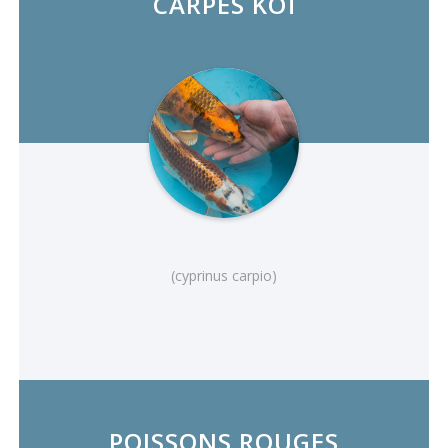
CARPES KOÏ
(cyprinus carpio)
POISSONS ROUGES