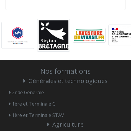
Nos formations
Générales et technologiques
2nde Générale
1ère et Terminale G
1ère et Terminale STAV
Agriculture