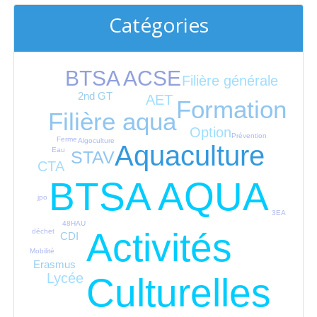
Catégories
BTSA ACSE
Filière générale
2nd GT
AET
Formation
Filière aqua
Option
Prévention
Ferme
Algoculture
Aquaculture
Eau
STAV
CTA
BTSA AQUA
jpo
3EA
48HAU
Activités
déchet
CDI
Mobilité
Erasmus
Lycée
Culturelles