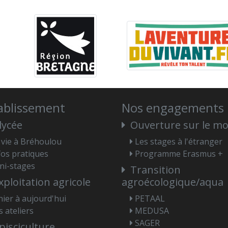
tablissement
Nos engagements
lycée
Ouverture sur le m
 vie à Bréhoulou
Les stages à l'étranger
fos pratiques
Programme Erasmus +
ni-stages
Transition
xploitation agricole
agroécologique/aqua
hier à aujourd'hui
PETAAL
s ateliers
MEDUSA
SAGER
pisciculture