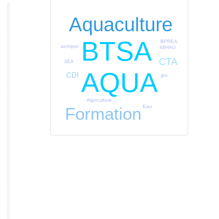
Aquaculture
BTSA
BPREA
archipel
48HAU
CTA
3EA
AQUA
CDI
jpo
Algoculture
Eau
Formation