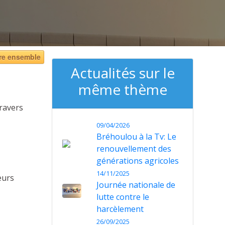
re ensemble
Actualités sur le
même thème
travers
09/04/2026
Bréhoulou à la Tv: Le
renouvellement des
générations agricoles
14/11/2025
eurs
Journée nationale de
lutte contre le
harcèlement
26/09/2025