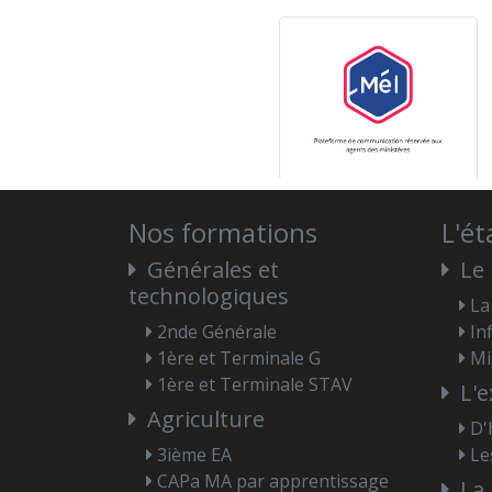
Nos formations
L'é
Générales et
Le 
technologiques
La
2nde Générale
In
1ère et Terminale G
Mi
1ère et Terminale STAV
L'e
Agriculture
D'
3ième EA
Le
CAPa MA par apprentissage
La 