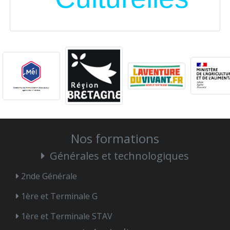
Nos formations
Générales et technologiques
2nde Générale
1ère et Terminale G
1ère et Terminale STAV