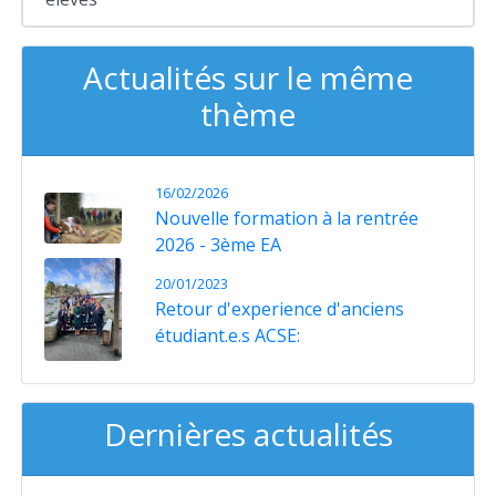
Actualités sur le même
thème
16/02/2026
Nouvelle formation à la rentrée
2026 - 3ème EA
20/01/2023
Retour d'experience d'anciens
étudiant.e.s ACSE:
Dernières actualités