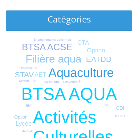
Catégories
Enseignements optionnels
CTA
BTSA ACSE
Option
Filière aqua
EATDD
Aquaculture
Ostréiculture
STAV
AET
jpo
Mobilité
Citoyenneté
Algoculture
BTSA AQUA
Eau
3EA
CDI
Activités
Option
48HAU
Lycée
Culturelles
déchet