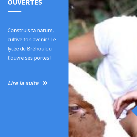
OUVERTES
Construis ta nature,
cultive ton avenir ! Le
lycée de Bréhoulou
t’ouvre ses portes !
Lire la suite