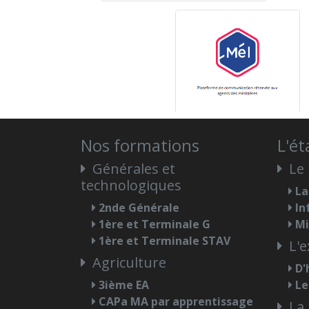
Nos formations
L'é
Générales et
Le 
technologiques
La
2nde Générale
In
1ère et Terminale G
Mi
1ère et Terminale STAV
L'e
Agriculture
D'
3ième EA
Le
CAPa MA par apprentissage
La 