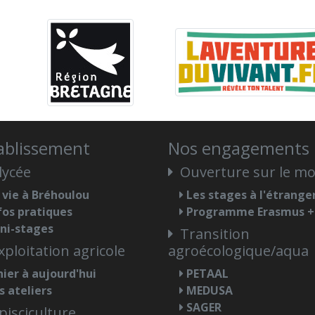
tablissement
Nos engagements
lycée
Ouverture sur le m
 vie à Bréhoulou
Les stages à l'étrange
fos pratiques
Programme Erasmus +
ni-stages
Transition
xploitation agricole
agroécologique/aqua
hier à aujourd'hui
PETAAL
s ateliers
MEDUSA
SAGER
pisciculture