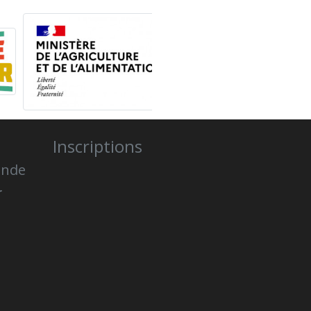
Inscriptions
onde
r