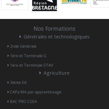
Nos formations
Générales et technologiques
2nde Générale
1ère et Terminale G
1ère et Terminale STAV
Agriculture
3ième EA
CAPa MA par apprentissage
BAC PRO CGEA