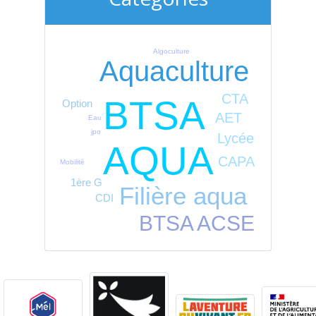
Algoculture
Aquaculture
CTA
BTSA
Option
AET
Eau
jpo
Lycée
AQUA
CAPA
Mobilité
1ère G
Filière aqua
CDI
BTSA ACSE